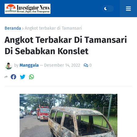
Beranda
Angkot terbakar di Tamansari
Angkot Terbakar Di Tamansari
Di Sebabkan Konslet
by
Manggala
—
Desember 14, 2022
0