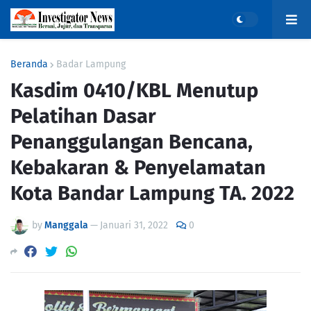
Beranda
Badar Lampung
Kasdim 0410/KBL Menutup
Pelatihan Dasar
Penanggulangan Bencana,
Kebakaran & Penyelamatan
Kota Bandar Lampung TA. 2022
by
Manggala
—
Januari 31, 2022
0