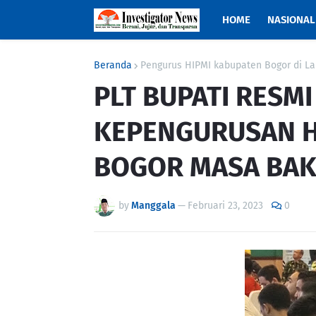
HOME
NASIONAL
Beranda
Pengurus HIPMI kabupaten Bogor di Lan
PLT BUPATI RESM
KEPENGURUSAN H
BOGOR MASA BAKT
by
Manggala
—
Februari 23, 2023
0