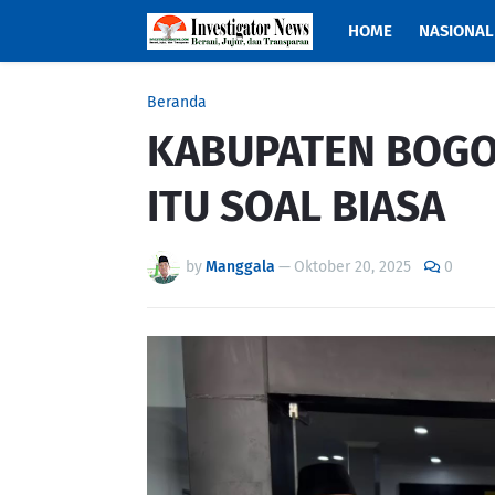
HOME
NASIONAL
Beranda
KABUPATEN BOGO
ITU SOAL BIASA
by
Manggala
—
Oktober 20, 2025
0