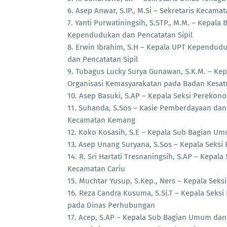
6. Asep Anwar, S.IP., M.Si – Sekretaris Kecam
7. Yanti Purwatiningsih, S.STP., M.M. – Kepa
Kependudukan dan Pencatatan Sipil
8. Erwin Ibrahim, S.H – Kepala UPT Kependudu
dan Pencatatan Sipil
9. Tubagus Lucky Surya Gunawan, S.K.M. – Ke
Organisasi Kemasyarakatan pada Badan Kesatu
10. Asep Basuki, S.AP – Kepala Seksi Perek
11. Suhanda, S.Sos – Kasie Pemberdayaan dan
Kecamatan Kemang
12. Koko Kosasih, S.E – Kepala Sub Bagian U
13. Asep Unang Suryana, S.Sos – Kepala Seks
14. R. Sri Hartati Tresnaningsih, S.AP – Kep
Kecamatan Cariu
15. Muchtar Yusup, S.Kep., Ners – Kepala Se
16. Reza Candra Kusuma, S.Si.T – Kepala Seks
pada Dinas Perhubungan
17. Acep, S.AP – Kepala Sub Bagian Umum dan