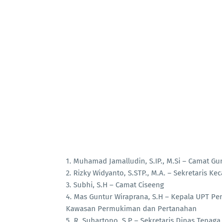
1. Muhamad Jamalludin, S.IP., M.Si – Camat G
2. Rizky Widyanto, S.STP., M.A. – Sekretaris 
3. Subhi, S.H – Camat Ciseeng
4. Mas Guntur Wiraprana, S.H – Kepala UPT P
Kawasan Permukiman dan Pertanahan
5. R. Suhartono, S.P – Sekretaris Dinas Tenaga