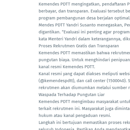
Kemendes PDTT mengingatkan, pendaftaran Pe
berbayar, dan transparan. Evaluasi tersebut b
program pembangunan desa berjalan optimal
Mendes PDTT Yandri Susanto menegaskan, Pen
digantikan. “Evaluasi ini penting agar prog
kata Menteri Yandri dalam keterangannya, diku
Proses Rekrutmen Gratis dan Transparan
Kemendes PDTT memastikan bahwa rekrutmen i
pungutan biaya. Untuk menghindari penipuan
kanal resmi Kemendes PDTT.
Kanal resmi yang dapat diakses meliputi webs
(@kemendespdtt), dan call center (1500040). 
rekrutmen akan diumumkan melalui sumber re
Waspada Terhadap Pungutan Liar
Kemendes PDTT mengimbau masyarakat untuk be
terkait rekrutmen ini. Masyarakat juga dimin
hukum atau kanal pengaduan resmi.
Langkah ini bertujuan memastikan proses re
seluruh Indonesia. Pastikan Anda mendapatkan