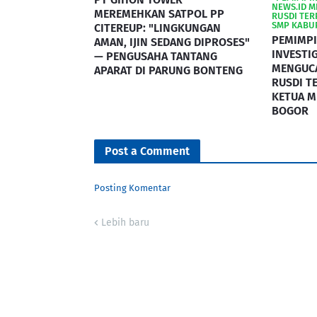
NEWS.ID 
MEREMEHKAN SATPOL PP
RUSDI TER
SMP KABU
CITEREUP: "LINGKUNGAN
PEMIMPI
AMAN, IJIN SEDANG DIPROSES"
INVESTI
— PENGUSAHA TANTANG
MENGUC
APARAT DI PARUNG BONTENG
RUSDI T
KETUA M
BOGOR
Post a Comment
Posting Komentar
Lebih baru