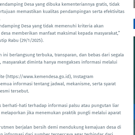
ndamping Desa yang dibuka kementeriannya gratis, tidak
ertujuan memastikan kualitas pendampingan serta efektivitas
.
damping Desa yang tidak memenuhi kriteria akan
ram desa memberikan manfaat maksimal kepada masyarakat,”
tip Rabu (29/1/2025).
ni berlangsung terbuka, transparan, dan bebas dari segala
, masyarakat diminta hanya mengakses informasi melalui
ite (https://www.kemendesa.go.id), Instagram
Semua informasi tentang jadwal, mekanisme, serta syarat
smi tersebut.
rhati-hati terhadap informasi palsu atau pungutan liar
ta melaporkan jika menemukan praktik pungli melalui aparat
krutmen berjalan bersih demi mendukung kemajuan desa di
 informasi dari sumber terpercaya agar terhindar dari