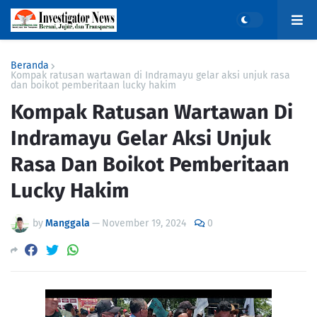
Beranda
Kompak ratusan wartawan di Indramayu gelar aksi unjuk rasa
dan boikot pemberitaan lucky hakim
Kompak Ratusan Wartawan Di
Indramayu Gelar Aksi Unjuk
Rasa Dan Boikot Pemberitaan
Lucky Hakim
by
Manggala
—
November 19, 2024
0