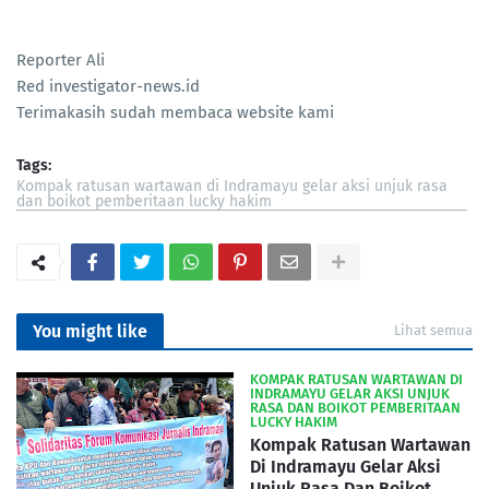
Reporter Ali
Red investigator-news.id
Terimakasih sudah membaca website kami
Tags:
Kompak ratusan wartawan di Indramayu gelar aksi unjuk rasa
dan boikot pemberitaan lucky hakim
You might like
Lihat semua
KOMPAK RATUSAN WARTAWAN DI
INDRAMAYU GELAR AKSI UNJUK
RASA DAN BOIKOT PEMBERITAAN
LUCKY HAKIM
Kompak Ratusan Wartawan
Di Indramayu Gelar Aksi
Unjuk Rasa Dan Boikot