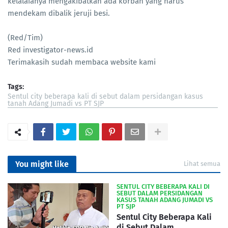
kelalaianya mengakibatkan ada korban yang harus
mendekam dibalik jeruji besi.
(Red/Tim)
Red investigator-news.id
Terimakasih sudah membaca website kami
Tags:
Sentul city beberapa kali di sebut dalam persidangan kasus
tanah Adang Jumadi vs PT SJP
You might like
Lihat semua
SENTUL CITY BEBERAPA KALI DI
SEBUT DALAM PERSIDANGAN
KASUS TANAH ADANG JUMADI VS
PT SJP
Sentul City Beberapa Kali
di Sebut Dalam