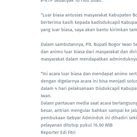
e-KTP sebanyak 10 ribu buah.
“Luar biasa antusias masyarakat Kabupaten Bo
berterima kasih kepada kadisdukcapil Kabup
yang luar biasa, saya akan bantu kirimkan ta
Dalam sambutannya, Plt. Bupati Bogor Iwan 
dan animo luar biasa dari masyarakat dan diri
masyarakat dalam mendapatkan adminduknya
“Ini acara luar biasa dan mendapat animo se
dengan digelarnya acara ini bisa menjadi sol
dalam 4 hari pelaksanaan Disdukcapil Kabupa
Iwan.
Dalam pantauan media saat acara berlangsun
besar, antrian mengular bahkan sampai ke jal
pembukaan Gebyar Adminduk ini dihadiri seki
pelayanan ditutup pukul 16.00 WIB
Reporter Edi Fitri