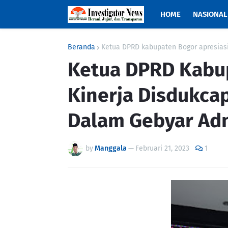
HOME
NASIONAL
Beranda
Ketua DPRD kabupaten Bogor apresiasi
Ketua DPRD Kabup
Kinerja Disdukca
Dalam Gebyar Ad
by
Manggala
—
Februari 21, 2023
1