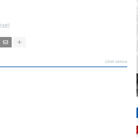
capil
Lihat semua