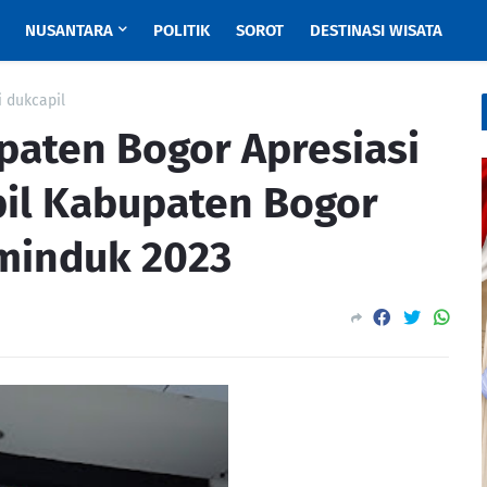
NUSANTARA
POLITIK
SOROT
DESTINASI WISATA
 dukcapil
aten Bogor Apresiasi
pil Kabupaten Bogor
minduk 2023