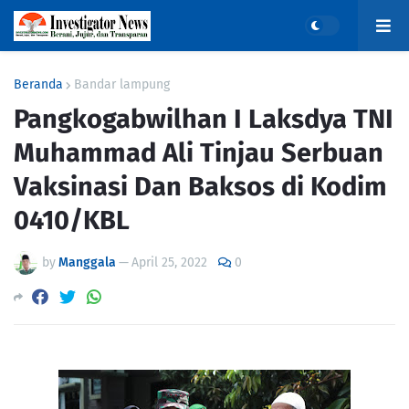
Beranda
Bandar lampung
Pangkogabwilhan I Laksdya TNI
Muhammad Ali Tinjau Serbuan
Vaksinasi Dan Baksos di Kodim
0410/KBL
by
Manggala
—
April 25, 2022
0