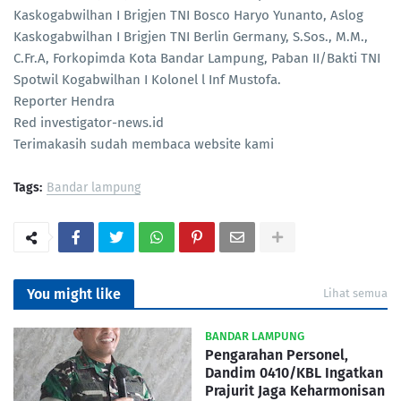
Kaskogabwilhan I Brigjen TNI Bosco Haryo Yunanto, Aslog
Kaskogabwilhan I Brigjen TNI Berlin Germany, S.Sos., M.M.,
C.Fr.A, Forkopimda Kota Bandar Lampung, Paban II/Bakti TNI
Spotwil Kogabwilhan I Kolonel l Inf Mustofa.
Reporter Hendra
Red investigator-news.id
Terimakasih sudah membaca website kami
Tags:
Bandar lampung
You might like
Lihat semua
BANDAR LAMPUNG
Pengarahan Personel,
Dandim 0410/KBL Ingatkan
Prajurit Jaga Keharmonisan