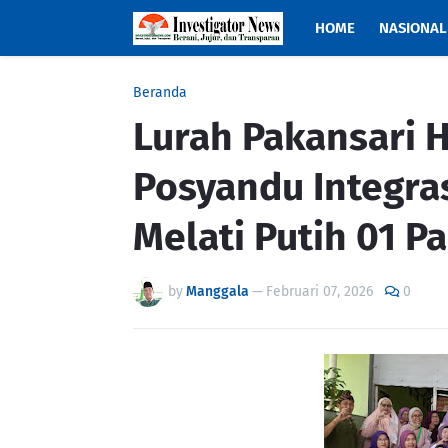
HOME
NASIONAL
Beranda
Lurah Pakansari H
Posyandu Integras
Melati Putih 01 P
by
Manggala
—
Februari 07, 2026
0