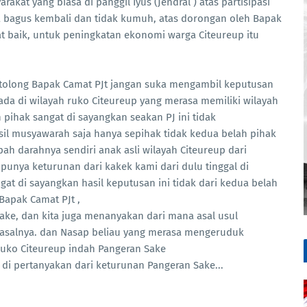
kat yang biasa di panggil Iyus (Jendral ) atas partisipasi
sa bagus kembali dan tidak kumuh, atas dorongan oleh Bapak
t baik, untuk peningkatan ekonomi warga Citeureup itu
tolong Bapak Camat PJt jangan suka mengambil keputusan
da di wilayah ruko Citeureup yang merasa memiliki wilayah
 pihak sangat di sayangkan seakan PJ ini tidak
l musyawarah saja hanya sepihak tidak kedua belah pihak
h darahnya sendiri anak asli wilayah Citeureup dari
unya keturunan dari kakek kami dari dulu tinggal di
gat di sayangkan hasil keputusan ini tidak dari kedua belah
Bapak Camat PJt ,
Sake, dan kita juga menanyakan dari mana asal usul
muasalnya. dan Nasap beliau yang merasa mengeruduk
ko Citeureup indah Pangeran Sake
a di pertanyakan dari keturunan Pangeran Sake...