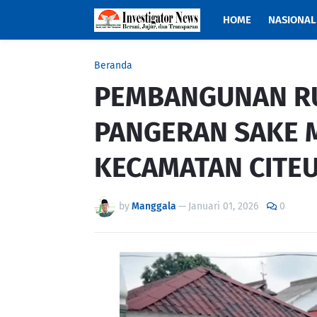
HOME
NASIONAL
Beranda
PEMBANGUNAN RU
PANGERAN SAKE M
KECAMATAN CITE
by
Manggala
—
Januari 01, 2026
0