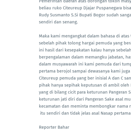
Pemerintah daerah atas dorongan tokoh masyara
beliau ruko Citeureup Djajar Puspanegara bi
Rudy Susmanto S.Si Bupati Bogor sudah sanga
sendiri dan senang.
Maka kami mengangkat dalam bahasa di atas 
sebelah pihak tolong hargai pemuda yang bera
ini hasil dari kesepakatan kalau hanya sebelah
berpengalaman dalam memangku jabatan, hasi
dalam musyawarah ini kami pemuda dari tumpa
pertama berojol sampai dewasanya kami juga p
Citeureup pemuda yang ber inisial A dan C san
pihak hanya sepihak keputusan di ambil oleh 
yang di bilang cicit para keturunan Pangeran 
keturunan jati diri dari Pangeran Sake asal 
kecamatan dan meminta membongkar nama ru
itu sendiri dan tidak jelas asal Nasap pertam
Reporter Bahar