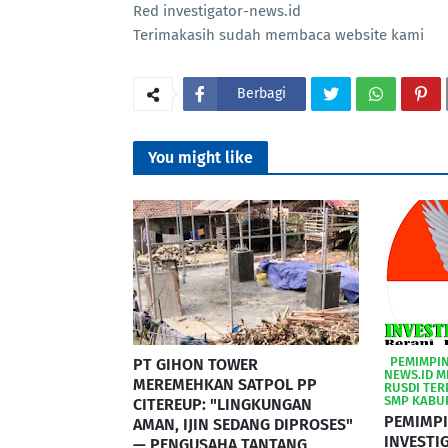
Red investigator-news.id
Terimakasih sudah membaca website kami
Berbagi
You might like
‎ ‎ ‎PEMIM
PT GIHON TOWER
NEWS.ID 
MEREMEHKAN SATPOL PP
RUSDI TER
SMP KABU
CITEREUP: "LINGKUNGAN
PEMIMPI
AMAN, IJIN SEDANG DIPROSES"
INVESTI
— PENGUSAHA TANTANG