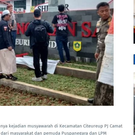
a nya kejadian musyawarah di Kecamatan Citeureup PJ Camat
k dari masyarakat dan pemuda Puspanegara dan LPM