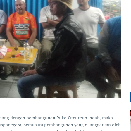
enang dengan pembangunan Ruko Citeureup indah, maka
puspanegara, semua ini pembangunan yang di anggarkan oleh