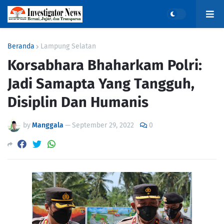
Beranda
Lampung Selatan
Korsabhara Bhaharkam Polri:
Jadi Samapta Yang Tangguh,
Disiplin Dan Humanis
by
Manggala
—
September 29, 2022
0