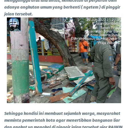
mengganggu arus lalu lintas, kemacetan di perparah oleh
adanya angkutan umum yang berhenti ( ngetem ) di pinggir
jalan tersebut.
Sehingga kondisi ini membuat sejumlah warga, masyarakat
meminta pemerintah kota agar menertibkan bangunan liar
dan angkot yg mangkal di pinggir jalan tersebut ujar RAJIKIN