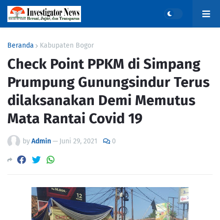
Beranda
Kabupaten Bogor
Check Point PPKM di Simpang
Prumpung Gunungsindur Terus
dilaksanakan Demi Memutus
Mata Rantai Covid 19
by
Admin
—
Juni 29, 2021
0