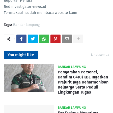
Reporter Hendra
Red investigator-news.id
Terimakasih sudah membaca website kami
Tags:
Bandar lampung
You might like
Lihat semua
BANDAR LAMPUNG
Pengarahan Personel,
Dandim 0410/KBL Ingatkan
Prajurit Jaga Keharmonisan
Keluarga Serta Peduli
Lingkungan Tugas
BANDAR LAMPUNG
Eva Dwiana Menerima