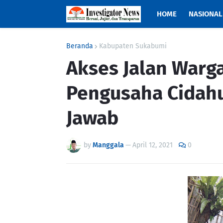
HOME
NASIONAL
Beranda
Kabupaten Sukabumi
Akses Jalan Warg
Pengusaha Cidah
Jawab
by
Manggala
—
April 12, 2021
0