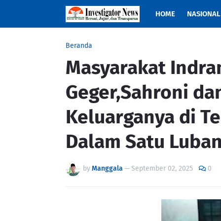
HOME
NASIONAL
Beranda
Masyarakat Indra
Geger,Sahroni da
Keluarganya di T
Dalam Satu Luban
by
Manggala
—
September 02, 2025
0