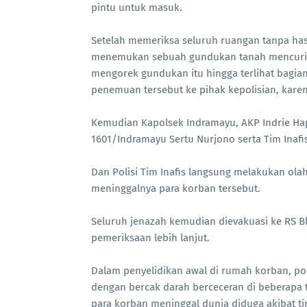
pintu untuk masuk.
Setelah memeriksa seluruh ruangan tanpa ha
menemukan sebuah gundukan tanah mencuriga
mengorek gundukan itu hingga terlihat bagia
penemuan tersebut ke pihak kepolisian, kare
Kemudian ‎Kapolsek Indramayu, AKP Indrie Hap
1601/Indramayu Sertu Nurjono serta Tim Inafi
Dan Polisi Tim Inafis langsung melakukan ola
meninggalnya para korban tersebut.
Seluruh jenazah kemudian dievakuasi ke RS B
pemeriksaan lebih lanjut.
Dalam penyelidikan awal di rumah korban, p
dengan bercak darah berceceran di beberapa 
para korban meninggal dunia diduga akibat ti