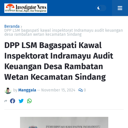
Beranda
DPP LSM bagaspati kawal inspektorat Indramayu audit keuangan
desa rambatan wetan kecamatan Sindang
DPP LSM Bagaspati Kawal
Inspektorat Indramayu Audit
Keuangan Desa Rambatan
Wetan Kecamatan Sindang
by
Manggala
—
November 15, 2024
0