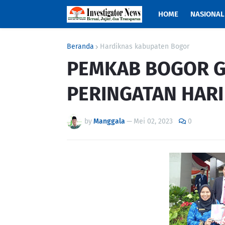
HOME
NASIONAL
Beranda
Hardiknas kabupaten Bogor
PEMKAB BOGOR G
PERINGATAN HARI
by
Manggala
—
Mei 02, 2023
0