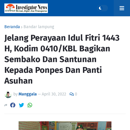
Beranda
Bandar lampung
Jelang Perayaan Idul Fitri 1443
H, Kodim 0410/KBL Bagikan
Sembako Dan Santunan
Kepada Ponpes Dan Panti
Asuhan
by
Manggala
—
April 30, 2022
0